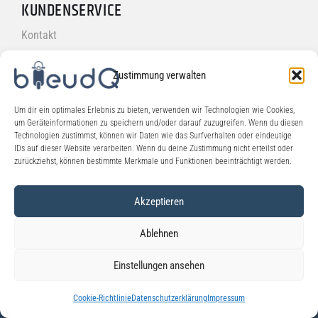
KUNDENSERVICE
Kontakt
FAQ's
Zustimmung verwalten
ONLINESHOP
Um dir ein optimales Erlebnis zu bieten, verwenden wir Technologien wie Cookies,
um Geräteinformationen zu speichern und/oder darauf zuzugreifen. Wenn du diesen
Versand
Technologien zustimmst, können wir Daten wie das Surfverhalten oder eindeutige
IDs auf dieser Website verarbeiten. Wenn du deine Zustimmung nicht erteilst oder
Zahlungsarten
zurückziehst, können bestimmte Merkmale und Funktionen beeinträchtigt werden.
Widerrufsbelehrung
Akzeptieren
Ablehnen
© 2026 bleudQ
Einstellungen ansehen
Cookie-Richtlinie
Datenschutzerklärung
Impressum