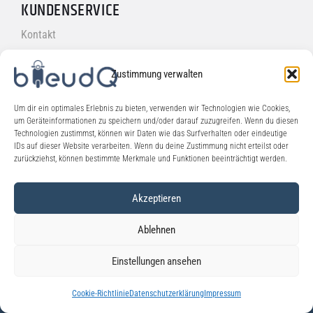
KUNDENSERVICE
Kontakt
FAQ's
Zustimmung verwalten
ONLINESHOP
Um dir ein optimales Erlebnis zu bieten, verwenden wir Technologien wie Cookies,
um Geräteinformationen zu speichern und/oder darauf zuzugreifen. Wenn du diesen
Versand
Technologien zustimmst, können wir Daten wie das Surfverhalten oder eindeutige
IDs auf dieser Website verarbeiten. Wenn du deine Zustimmung nicht erteilst oder
Zahlungsarten
zurückziehst, können bestimmte Merkmale und Funktionen beeinträchtigt werden.
Widerrufsbelehrung
Akzeptieren
Ablehnen
© 2026 bleudQ
Einstellungen ansehen
Cookie-Richtlinie
Datenschutzerklärung
Impressum